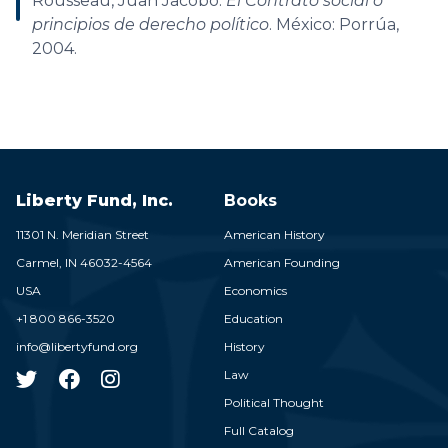
Rousseau, Juan Jacobo.
El Contrato social o
principios de derecho político
. México: Porrúa,
2004.
Liberty Fund, Inc.
Books
11301 N. Meridian Street
American History
Carmel,
IN
46032-4564
American Founding
USA
Economics
+1 800 866-3520
Education
info@libertyfund.org
History
Law
Political Thought
Full Catalog