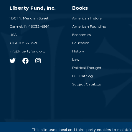
Liberty Fund, Inc.
Books
11301 N. Meridian Street
American History
Carmel,
IN
46032-4564
American Founding
USA
Economics
+1 800 866-3520
Education
info@libertyfund.org
History
Law
Political Thought
Full Catalog
Subject Catalogs
© 2026
This site uses local and third-party cookies to maintain