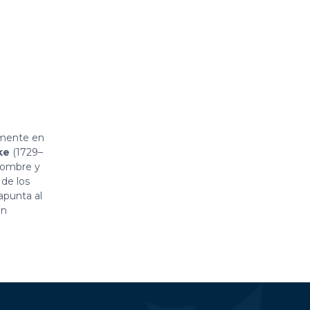
amente en
ke
(1729–
 hombre y
 de los
 apunta al
in