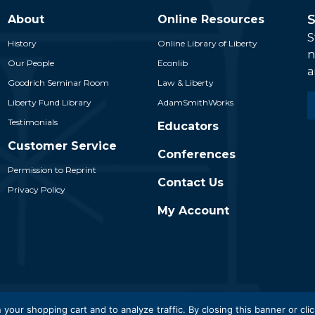
S
About
Online Resources
S
History
Online Library of Liberty
n
Our People
Econlib
a
Goodrich Seminar Room
Law & Liberty
E
Liberty Fund Library
AdamSmithWorks
*
Testimonials
Educators
Customer Service
Conferences
Permission to Reprint
Contact Us
Privacy Policy
My Account
 Liberty Fund, Inc. All Rights Reserved. Part of the Liberty Fund N
 your shopping cart and to analyze traffic. By closing this banner or clic