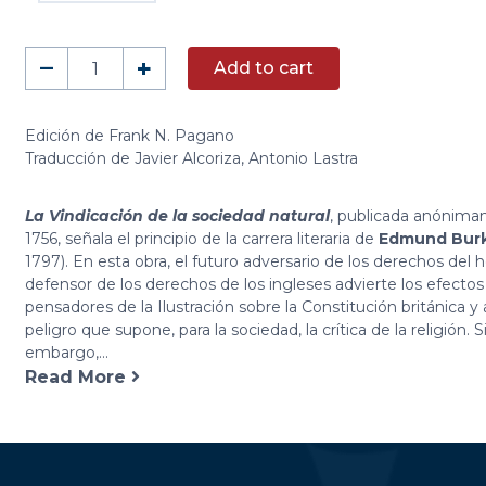
Vindicacion
–
+
Add to cart
de
la
sociedad
Edición de Frank N. Pagano
Traducción de Javier Alcoriza, Antonio Lastra
natural
quantity
La Vindicación de la sociedad natural
, publicada anónim
1756, señala el principio de la carrera literaria de
Edmund Bur
1797). En esta obra, el futuro adversario de los derechos del
defensor de los derechos de los ingleses advierte los efectos
pensadores de la Ilustración sobre la Constitución británica y
peligro que supone, para la sociedad, la crítica de la religión. S
embargo,...
Read More