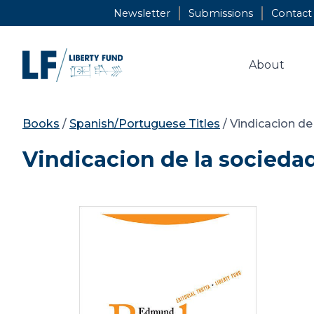
Skip
Newsletter
Submissions
Contact
to
content
About
Books
/
Spanish/Portuguese Titles
/ Vindicacion de
Vindicacion de la sociedad